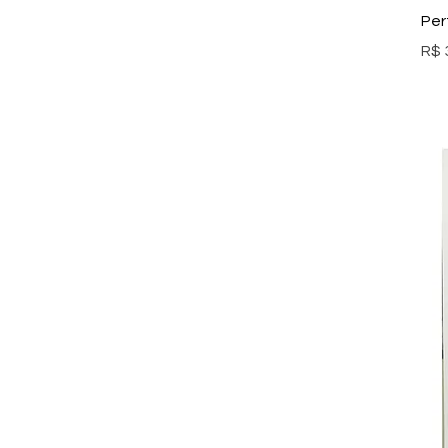
Per
Pre
R$ 