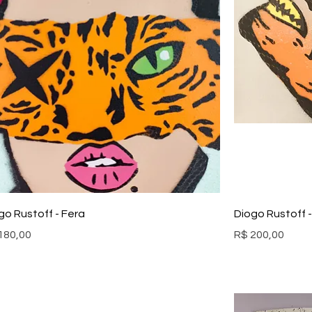
go Rustoff - Fera
Diogo Rustoff -
ço
Preço
180,00
R$ 200,00