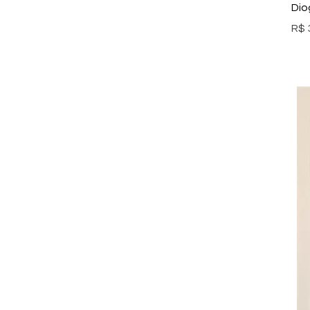
Dio
Pre
R$ 