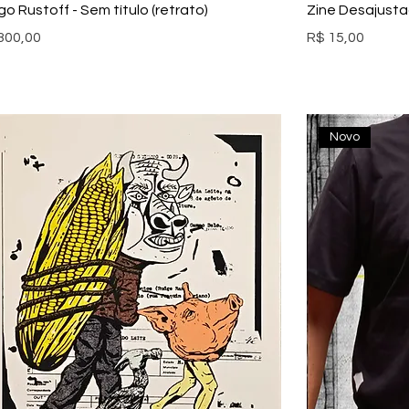
go Rustoff - Sem título (retrato)
Zine Desajust
ço
Preço
300,00
R$ 15,00
Novo