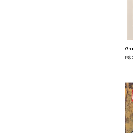
Gra
Pre
R$ 