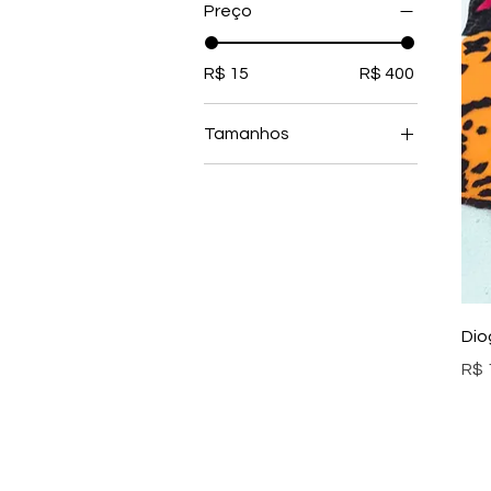
Preço
R$ 15
R$ 400
Tamanhos
G
GG
M
Dio
Pre
R$ 