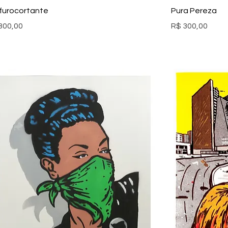
furocortante
Pura Pereza
ço
Preço
300,00
R$ 300,00