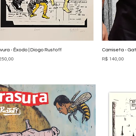
vura - Êxodo | Diogo Rustoff
Camiseta - Ga
ço
Preço
250,00
R$ 140,00