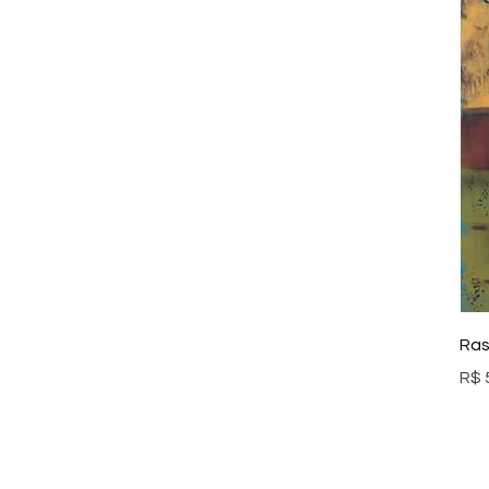
Ras
Pre
R$ 