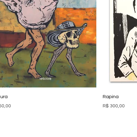
ura
Rapina
ço
Preço
50,00
R$ 300,00