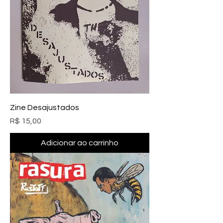
Zine Desajustados
Preço
R$ 15,00
Adicionar ao carrinho